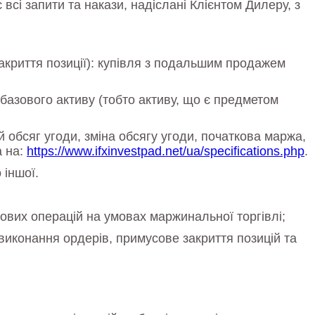
всі запити та накази, надіслані Клієнтом Дилеру, з
закриття позиції): купівля з подальшим продажем
у базового активу (тобто активу, що є предметом
й обсяг угоди, зміна обсягу угоди, початкова маржа,
а на:
https://www.ifxinvestpad.net/ua/specifications.php
.
 іншої.
гових операцій на умовах маржинальної торгівлі;
 виконання ордерів, примусове закриття позицій та