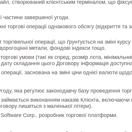
 файл, створюваний клієнтським терміналом, що фіксує 
ї частини завершеної угоди.
і торгові операції однакового обсягу (відкриття та 
 торгівельної операції, що ґрунтується на зміні курс
дорогоцінні метали, фондові індекси тощо.
оргові умови (такі як спред, розмір лота, мінімальни
 дату складання цього Договору інформація доступн
перації, заснована на зміні ціни однієї валюти щодо
 угоду, яка регулює законодавчу базу проведення тор
кий займається виконанням наказів Клієнта, включаючи
оговору пишеться з маленької літери).
Software Corp., розробник торгової платформи.