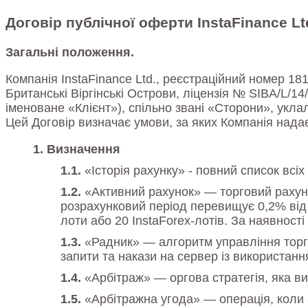
Договір публічної оферти InstaFinance Lt
Загальні положення.
Компанія InstaFinance Ltd., реєстраційний номер 18
Британські Віргінські Острови, ліцензія № SIBA/L/1
іменоване «Клієнт»), спільно звані «Сторони», укла
Цей Договір визначає умови, за яких Компанія надає
Визначення
«Історія рахунку» - повний список всі
«Активний рахунок» — торговий рахунок
розрахунковий період перевищує 0,2% від 
лоти або 20 InstaForex-лотів. За наявнос
«Радник» — алгоритм управління торг
запити та накази на сервер із використанн
«Арбітраж» — оргова стратегія, яка ви
«Арбітражна угода» — операція, коли 