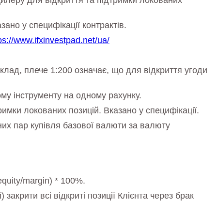
илеру для відкриття та підтримки локованих
ано у специфікації контрактів.
ps://www.ifxinvestpad.net/ua/
иклад, плече 1:200 означає, що для відкриття угоди
ому інструменту на одному рахунку.
имки локованих позицій. Вказано у специфікації.
них пар купівля базової валюти за валюту
quity/margin) * 100%.
закрити всі відкриті позиції Клієнта через брак