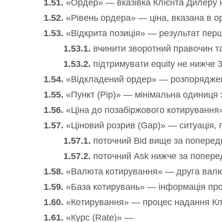
«Ордер» — вказівка ​​Клієнта Дилеру 
«Рівень ордера» — ціна, вказана в о
«Відкрита позиція» — результат першо
вчинити зворотний правочин та
підтримувати equity не нижче 
«Відкладений ордер» — розпорядження
«Пункт (Pip)» — мінімальна одиниця 
«Ціна до позабіржового котирування»
«Ціновий розрив (Gap)» — ситуація, п
поточний Bid вище за попередн
поточний Ask нижче за поперед
«Валюта котирування» — друга валют
«База котирувань» — інформація про
«Котирування» — процес надання Клі
«Курс (Rate)» —