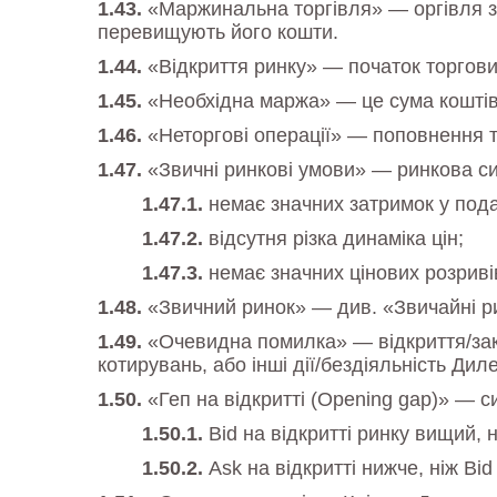
«Маржинальна торгівля» — оргівля з 
перевищують його кошти.
«Відкриття ринку» — початок торгових
«Необхідна маржа» — це сума коштів, 
«Неторгові операції» — поповнення т
«Звичні ринкові умови» — ринкова сит
немає значних затримок у пода
відсутня різка динаміка цін;
немає значних цінових розриві
«Звичний ринок» — див. «Звичайні р
«Очевидна помилка» — відкриття/закри
котирувань, або інші дії/бездіяльність Дил
«Геп на відкритті (Opening gap)» — си
Bid на відкритті ринку вищий, н
Ask на відкритті нижче, ніж Bid 