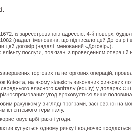
d.
11672, із зареєстрованою адресою: 4-й поверх, будівл
4/1082 (надалі іменована, що підписало цей Договір 
ли цей договір (надалі іменований «Договір»).
 Клієнту послуги, пов'язані з проведенням операцій 
х завершених торгових та неторгових операцій, прове
 Клієнта, на якому кількість виконаних ринкових лот
середнього власного капіталу (equity) у доларах СШ
ті різноспрямованих угод враховується лише половина
овим рахунком у вигляді програми, заснованої на мо
ям клієнтського терміналу.
користовує арбітражні угоди.
актив купується одному ринку і водночас продається 