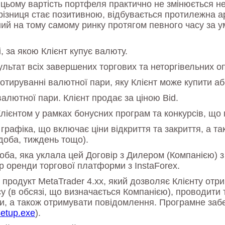
и цьому вартість портфеля практично не змінюється н
різниця стає позитивною, відбувається протилежна ар
й на тому самому ринку протягом певного часу за ум
 за якою Клієнт купує валюту.
ьтат всіх завершених торгових та неторгівельних оп
тируванні валютної пари, яку Клієнт може купити аб
алютної пари. Клієнт продає за ціною Bid.
лієнтом у рамках бонусних програм та конкурсів, що
 графіка, що включає ціни відкриття та закриття, а т
 доба, тиждень тощо).
оба, яка уклала цей Договір з Дилером (Компанією) 
р оренди торгової платформи з InstaForex.
одукт MetaTrader 4.xx, який дозволяє Клієнту отри
 (в обсязі, що визначається Компанією), проводити т
, а також отримувати повідомлення. Програмне забе
setup.exe
).