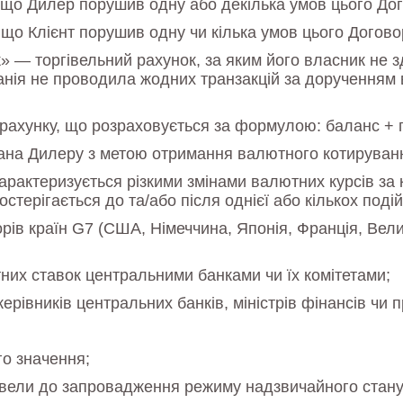
є, що Дилер порушив одну або декілька умов цього Дог
 що Клієнт порушив одну чи кілька умов цього Договор
» — торгівельний рахунок, за яким його власник не 
мпанія не проводила жодних транзакцій за дорученням
 рахунку, що розраховується за формулою: баланс + 
лана Дилеру з метою отримання валютного котирування
рактеризується різкими змінами валютних курсів за 
терігається до та/або після однієї або кількох подій
орів країн G7 (США, Німеччина, Японія, Франція, Вели
их ставок центральними банками чи їх комітетами;
ерівників центральних банків, міністрів фінансів чи 
го значення;
звели до запровадження режиму надзвичайного стану 