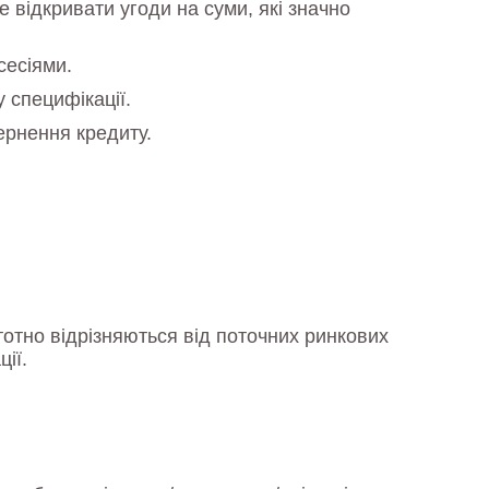
 відкривати угоди на суми, які значно
сесіями.
 специфікації.
ернення кредиту.
тотно відрізняються від поточних ринкових
ії.