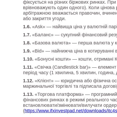
фіксується на різних біржових ринках. Пр
врівноважують один одного). Коли цінова 
арбітражною вважається правочин, вчинени
або закриття угоди.
«Ask» — найвища ціна у валютній парі,
«Баланс» — сукупний фінансовий резул
«Базова валюта» — перша валюта у ко
«Bid» — найнижча ціна в котируванні в
«Бонусні кошти» — кошти, отримані К
«Свічка (Candlestick bar)» — елемент
період часу (1 хвилина, 5 хвилин, година,
«Клієнт» — юридична або фізична ос
маржинальної торгівлі та підписала догові
«Торгова платформа» — програмний пр
фінансових ринках в режимі реального часу
встановлювати/змінювати/вилучати ордери
(
https://www.ifxinvestpad.net/downloads/itc4