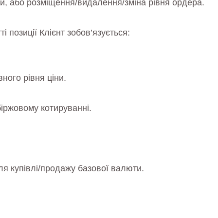
іни, або розміщення/видалення/зміна рівня ордера.
і позиції Клієнт зобов’язується:
ного рівня ціни.
біржовому котируванні.
я купівлі/продажу базової валюти.