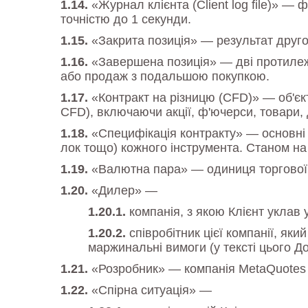
«Журнал клієнта (Client log file)» —
точністю до 1 секунди.
«Закрита позиція» — результат друго
«Завершена позиція» — дві протилежн
або продаж з подальшою покупкою.
«Контракт на різницю (CFD)» — об'єкт
CFD), включаючи акції, ф'ючерси, товари, 
«Специфікація контракту» — основні т
лок тощо) кожного інструмента. Станом на
«Валютна пара» — одиниця торгової о
«Дилер» —
компанія, з якою Клієнт уклав
співробітник цієї компанії, я
маржинальні вимоги (у тексті цього Д
«Розробник» — компанія MetaQuotes 
«Спірна ситуація» —