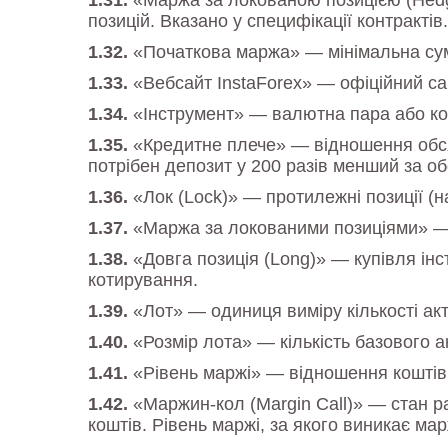
«Маржа за локованою позицією (Hedg
позицій. Вказано у специфікації контрактів.
«Початкова маржа» — мінімальна сума
«Вебсайт InstaForex» — офіційний са
«Інструмент» — валютна пара або ко
«Кредитне плече» — відношення обсягу
потрібен депозит у 200 разів менший за об
«Лок (Lock)» — протилежні позиції (
«Маржа за локованими позиціями» — с
«Довга позиція (Long)» — купівля ін
котирування.
«Лот» — одиниця виміру кількості ак
«Розмір лота» — кількість базового а
«Рівень маржі» — відношення коштів (
«Маржин-кол (Margin Call)» — стан ра
коштів. Рівень маржі, за якого виникає ма