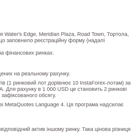
я Water's Edge, Meridian Plaza, Road Town, Тортола,
і що заповнило реєстраційну форму (надалі
на фінансових ринках.
дених на реальному рахунку.
ів (1 ринковий лот дорівнює 10 InstaForex-лотам) за
А. Для рахунку в 1 000 USD це становить 2 ринкові
 зафіксованого обсягу.
ві MetaQuotes Language 4. Ця програма надсилає
відповідний актив іншому ринку. Така цінова різниця