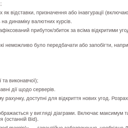
;
х як відставки, призначення або інавгурації (включа
 на динаміку валютних курсів.
фіксований прибуток/збиток за всіма відкритими уг
кі неможливо було передбачати або запобігти, напр
 та виконавчої);
равні дії щодо серверів.
 рахунку, доступні для відкриття нових угод. Розра
ображається у вигляді діаграми. Включає максимум та
я (останній Bid).