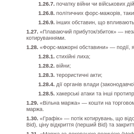
початку війни чи військових дій
політичних форс-мажорів, таки
інших обставин, що впливають
«Плаваючий прибуток/збиток» — неза
котируваннями.
«Форс-мажорні обставини» — події, я
стихійні лиха;
війни;
терористичні акти;
дії органів влади (законодавчої
хакерські атаки та інші протип
«Вільна маржа» — кошти на торговому
маржа.
«Графік» — потік котирувань, що від
Bid), ціну відкриття (перший Bid) та закритт