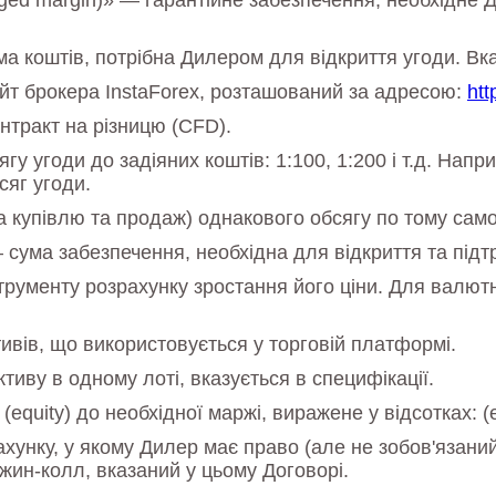
ed margin)» — гарантійне забезпечення, необхідне Д
 коштів, потрібна Дилером для відкриття угоди. Вказ
йт брокера InstaForex, розташований за адресою:
htt
нтракт на різницю (CFD).
 угоди до задіяних коштів: 1:100, 1:200 і т.д. Напр
сяг угоди.
на купівлю та продаж) однакового обсягу по тому сам
ума забезпечення, необхідна для відкриття та підтр
струменту розрахунку зростання його ціни. Для валют
тивів, що використовується у торговій платформі.
ктиву в одному лоті, вказується в специфікації.
equity) до необхідної маржі, виражене у відсотках: (e
хунку, у якому Дилер має право (але не зобов'язаний) 
ржин-колл, вказаний у цьому Договорі.