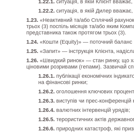
ситуація, в якій Клієнт вважа
ситуація, в якій Дилер вважає,
«Неактивний та/або Сплячий рахунок
трьох (3) поспіль місяців та/або яким Ко
представника також протягом трьох (3).
«Кошти (Equity)» — поточний баланс
«Запит» — інструкція Клієнта, надіс
«Швидкий ринок» — стан ринку, що ха
ціновими розривами (гепами). Зазвичай спос
публікації економічних індикат
на фінансові ринки;
оголошення ключових процентн
виступів чи прес-конференцій к
валютних інтервенцій урядів;
терористичних актів державно
природних катастроф, які при