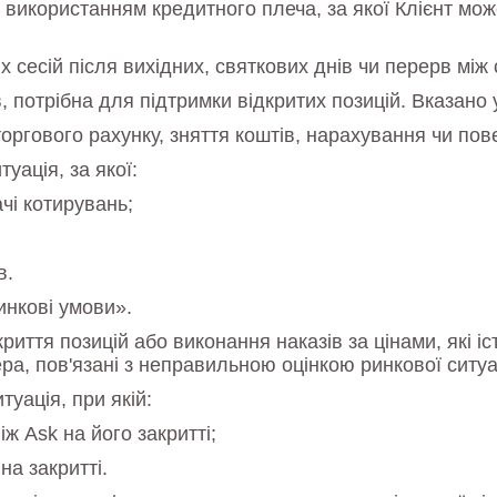
використанням кредитного плеча, за якої Клієнт може
 сесій після вихідних, святкових днів чи перерв між 
потрібна для підтримки відкритих позицій. Вказано у
оргового рахунку, зняття коштів, нарахування чи пов
уація, за якої:
чі котирувань;
в.
инкові умови».
ття позицій або виконання наказів за цінами, які іс
ера, пов'язані з неправильною оцінкою ринкової ситуац
туація, при якій:
іж Ask на його закритті;
на закритті.