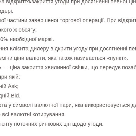
на відкриття/закриття угоди при досягненні певної ц
рдері.
ї частини завершеної торгової операції. При відкритт
кого ж обсягу;
30% необхідної маржі.
 Клієнта Дилеру відкрити угоду при досягненні пев
зміни ціни валюти, яка також називається «пункт».
 — ціна закриття хвилинної свічки, що передує поза
ри якій:
ій Ask;
ній Bid.
а у символі валютної пари, яка використовується дл
 всі валютні котирування.
єнту поточних ринкових цін щодо угоди.